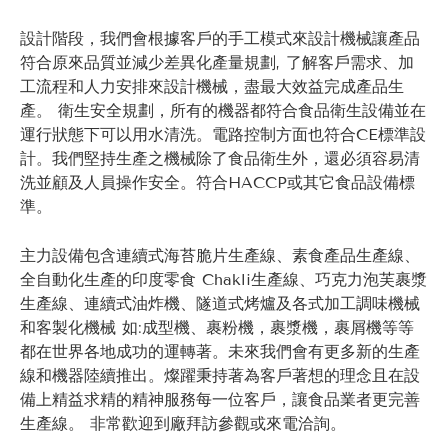
設計階段，我們會根據客戶的手工模式來設計機械讓產品
符合原來品質並減少差異化產量規劃, 了解客戶需求、加
工流程和人力安排來設計機械，盡最大效益完成產品生
產。 衛生安全規劃，所有的機器都符合食品衛生設備並在
運行狀態下可以用水清洗。電路控制方面也符合CE標準設
計。我們堅持生產之機械除了食品衛生外，還必須容易清
洗並顧及人員操作安全。符合HACCP或其它食品設備標
準。
主力設備包含連續式海苔脆片生產線、素食產品生產線、
全自動化生產的印度零食 Chakli生產線、巧克力泡芙裹漿
生產線、連續式油炸機、隧道式烤爐及各式加工調味機械
和客製化機械 如:成型機、裹粉機，裹漿機，裹屑機等等
都在世界各地成功的運轉著。未來我們會有更多新的生產
線和機器陸續推出。燦躍秉持著為客戶著想的理念且在設
備上精益求精的精神服務每一位客戶，讓食品業者更完善
生產線。 非常歡迎到廠拜訪參觀或來電洽詢。