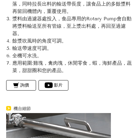
落，同時拉長出料的輸送帶長度，讓食品上的多餘漿料
再留回機體內，重覆使用。
漿料由過濾器處投入，食品專用的Rotary Pump會自動
將漿料輸送至所有管線，至上漿出料處，再回至過濾
器。
餘漿吹風時的角度可調。
輸送帶速度可調。
全機可水洗。
應用範圍:雞塊，禽肉塊，休閒零食，蝦，海鮮產品，蔬
菜，甜甜圈和您的產品。
詢價
影片
機台細節