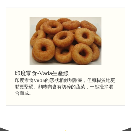
印度零食-Vada生產線
印度零食Vada的形狀相似甜甜圈，但麵糊質地更
黏更堅硬。麵糊內含有切碎的蔬菜，一起攪拌混
合而成。