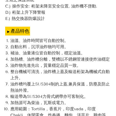
C.) 操作安全: 桁架未降至安全位置, 油炸機不啓動.
D.) 桁架上升下降警報
E.) 熱交換器防爆設計
產品特色
油溫、油炸時間皆可自動控制。
自動出料，沉浮油炸物均可用。
補油、油量液位皆自動控制，穩定油溫。
加熱槽、油炸槽分離，雙槽以不銹鋼管連接使炸油穩定
油炸物先進先出，質量穩定品質一致。
整台機械可清洗，油炸槽上蓋及輸送桁架為機械式自動
上升。
油炸槽均覆上SUS304制的上蓋,兼具保溫，防塵及防止
熱油外潑。
輸送帶為SUS304力骨式網帶亦可客制化。
加熱源可為柴油，瓦斯或電力。
應用範圍：Tortilla，香蕉片，印度vada，印度
Chakli，休閒零食，炸春捲，麵包，洋芋片，雞肉等。