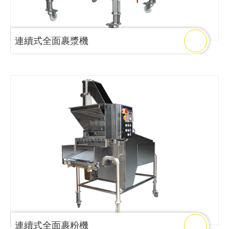
連續式全面裹漿機
連續式全面裹粉機