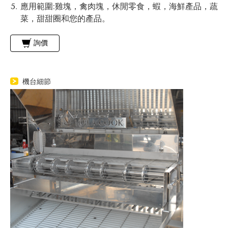
應用範圍:雞塊，禽肉塊，休閒零食，蝦，海鮮產品，蔬
菜，甜甜圈和您的產品。
詢價
機台細節