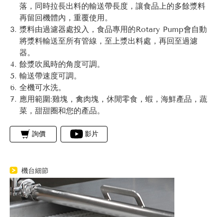
落，同時拉長出料的輸送帶長度，讓食品上的多餘漿料
再留回機體內，重覆使用。
漿料由過濾器處投入，食品專用的Rotary Pump會自動
將漿料輸送至所有管線，至上漿出料處，再回至過濾
器。
餘漿吹風時的角度可調。
輸送帶速度可調。
全機可水洗。
應用範圍:雞塊，禽肉塊，休閒零食，蝦，海鮮產品，蔬
菜，甜甜圈和您的產品。
詢價
影片
機台細節