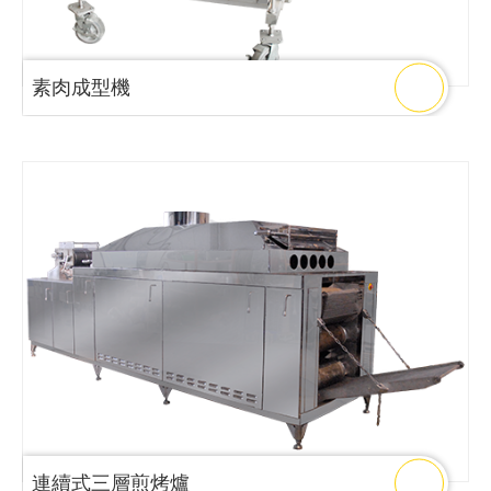
素肉成型機
連續式三層煎烤爐